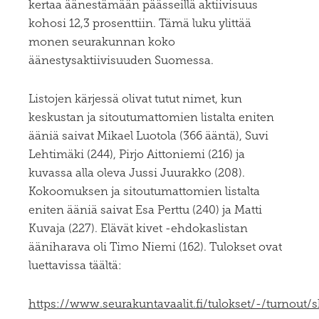
kertaa äänestämään päässeillä aktiivisuus
kohosi 12,3 prosenttiin. Tämä luku ylittää
monen seurakunnan koko
äänestysaktiivisuuden Suomessa.
Listojen kärjessä olivat tutut nimet, kun
keskustan ja sitoutumattomien listalta eniten
ääniä saivat Mikael Luotola (366 ääntä), Suvi
Lehtimäki (244), Pirjo Aittoniemi (216) ja
kuvassa alla oleva Jussi Juurakko (208).
Kokoomuksen ja sitoutumattomien listalta
eniten ääniä saivat Esa Perttu (240) ja Matti
Kuvaja (227). Elävät kivet -ehdokaslistan
ääniharava oli Timo Niemi (162). Tulokset ovat
luettavissa täältä:
https://www.seurakuntavaalit.fi/tulokset/-/turnout