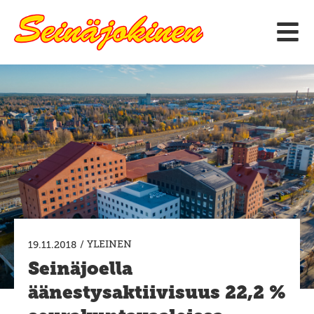
Siirry
sisältöön
/
YLEINEN
19.11.2018
Seinäjoella
äänestysaktiivisuus 22,2 %