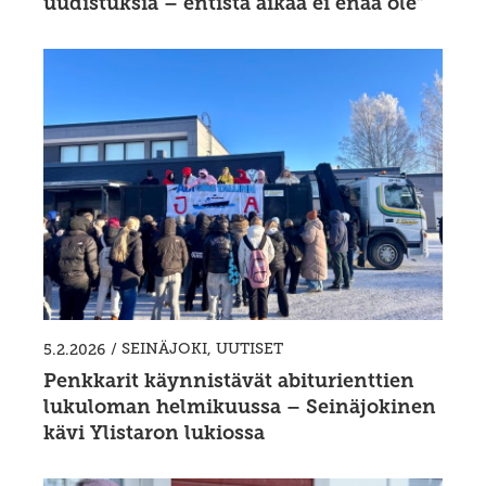
uudistuksia – entistä aikaa ei enää ole”
/
SEINÄJOKI
,
UUTISET
5.2.2026
Penkkarit käynnistävät abiturienttien
lukuloman helmikuussa – Seinäjokinen
kävi Ylistaron lukiossa