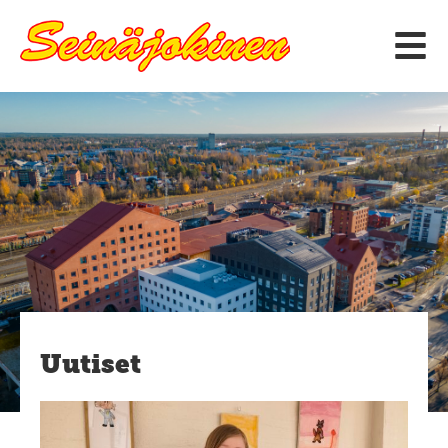
Siirry
sisältöön
Uutiset