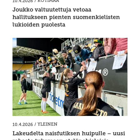
/
KOTIMAA
10.4.2026
Joukko valtuutettuja vetoaa
hallitukseen pienten suomenkielisten
lukioiden puolesta
/
YLEINEN
10.4.2026
Lakeudelta naisfutiksen huipulle – uusi