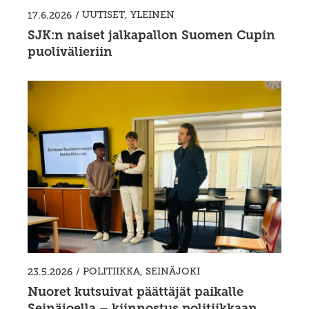
/
UUTISET
,
YLEINEN
17.6.2026
SJK:n naiset jalkapallon Suomen Cupin
puolivälieriin
/
POLITIIKKA
,
SEINÄJOKI
23.5.2026
Nuoret kutsuivat päättäjät paikalle
Seinäjoella – kiinnostus politiikkaan