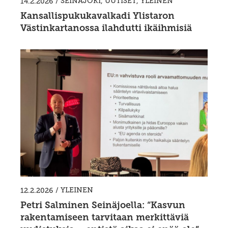
/
SEINÄJOKI
,
UUTISET
,
YLEINEN
14.2.2026
Kansallispukukavalkadi Ylistaron
Västinkartanossa ilahdutti ikäihmisiä
/
YLEINEN
12.2.2026
Petri Salminen Seinäjoella: “Kasvun
rakentamiseen tarvitaan merkittäviä