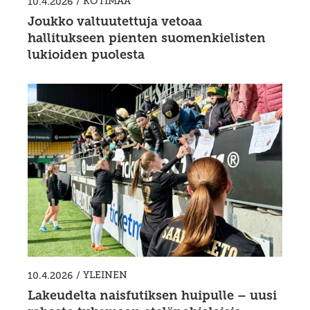
/
KOTIMAA
10.4.2026
Joukko valtuutettuja vetoaa
hallitukseen pienten suomenkielisten
lukioiden puolesta
/
YLEINEN
10.4.2026
Lakeudelta naisfutiksen huipulle – uusi