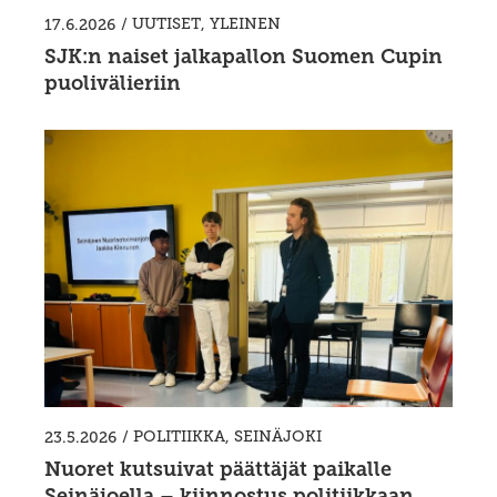
/
UUTISET
,
YLEINEN
17.6.2026
SJK:n naiset jalkapallon Suomen Cupin
puolivälieriin
/
POLITIIKKA
,
SEINÄJOKI
23.5.2026
Nuoret kutsuivat päättäjät paikalle
Seinäjoella – kiinnostus politiikkaan