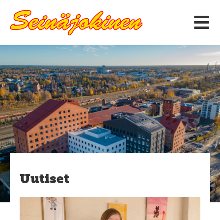
Siirry
sisältöön
Uutiset