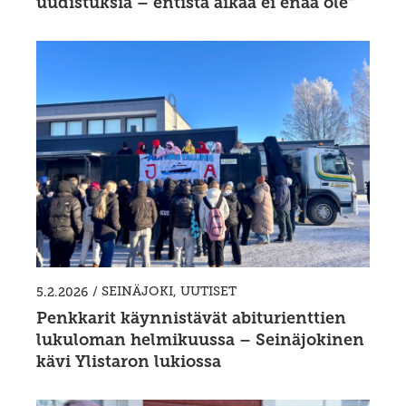
uudistuksia – entistä aikaa ei enää ole”
/
SEINÄJOKI
,
UUTISET
5.2.2026
Penkkarit käynnistävät abiturienttien
lukuloman helmikuussa – Seinäjokinen
kävi Ylistaron lukiossa