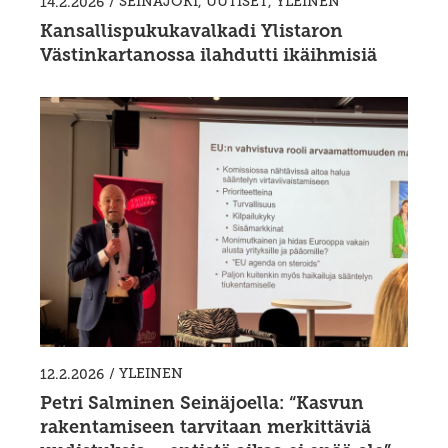
/
SEINÄJOKI
,
UUTISET
,
YLEINEN
14.2.2026
Kansallispukukavalkadi Ylistaron
Västinkartanossa ilahdutti ikäihmisiä
/
YLEINEN
12.2.2026
Petri Salminen Seinäjoella: “Kasvun
rakentamiseen tarvitaan merkittäviä