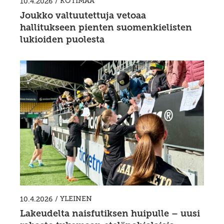
/
KOTIMAA
10.4.2026
Joukko valtuutettuja vetoaa
hallitukseen pienten suomenkielisten
lukioiden puolesta
/
YLEINEN
10.4.2026
Lakeudelta naisfutiksen huipulle – uusi