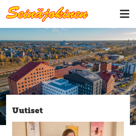
Siirry
sisältöön
Uutiset