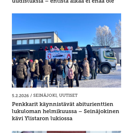
uudistuksia – entistä aikaa ei enää ole”
/
SEINÄJOKI
,
UUTISET
5.2.2026
Penkkarit käynnistävät abiturienttien
lukuloman helmikuussa – Seinäjokinen
kävi Ylistaron lukiossa