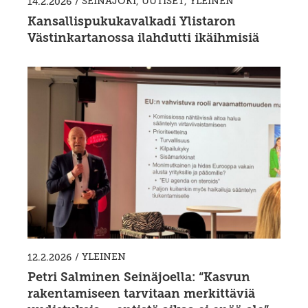
/
SEINÄJOKI
,
UUTISET
,
YLEINEN
14.2.2026
Kansallispukukavalkadi Ylistaron
Västinkartanossa ilahdutti ikäihmisiä
/
YLEINEN
12.2.2026
Petri Salminen Seinäjoella: “Kasvun
rakentamiseen tarvitaan merkittäviä