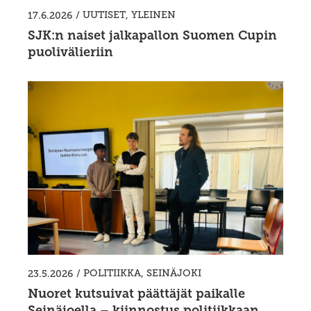
/
UUTISET
,
YLEINEN
17.6.2026
SJK:n naiset jalkapallon Suomen Cupin
puolivälieriin
/
POLITIIKKA
,
SEINÄJOKI
23.5.2026
Nuoret kutsuivat päättäjät paikalle
Seinäjoella – kiinnostus politiikkaan