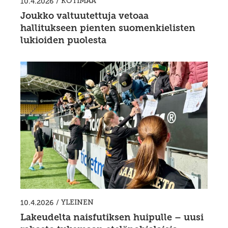
/
KOTIMAA
10.4.2026
Joukko valtuutettuja vetoaa
hallitukseen pienten suomenkielisten
lukioiden puolesta
/
YLEINEN
10.4.2026
Lakeudelta naisfutiksen huipulle – uusi