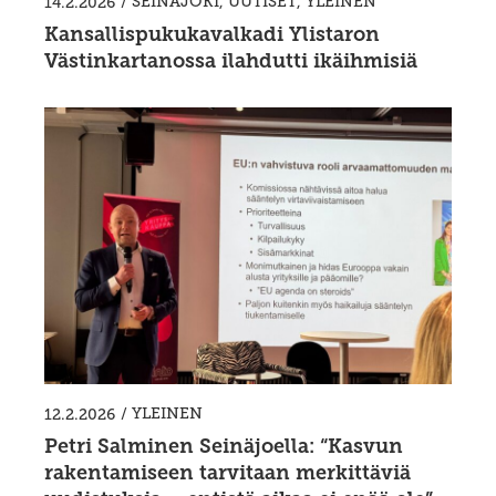
/
SEINÄJOKI
,
UUTISET
,
YLEINEN
14.2.2026
Kansallispukukavalkadi Ylistaron
Västinkartanossa ilahdutti ikäihmisiä
/
YLEINEN
12.2.2026
Petri Salminen Seinäjoella: “Kasvun
rakentamiseen tarvitaan merkittäviä