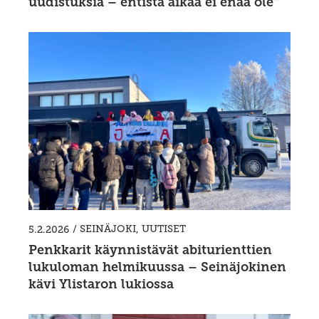
uudistuksia – entistä aikaa ei enää ole”
/
SEINÄJOKI
,
UUTISET
5.2.2026
Penkkarit käynnistävät abiturienttien
lukuloman helmikuussa – Seinäjokinen
kävi Ylistaron lukiossa