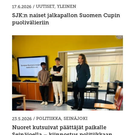
/
UUTISET
,
YLEINEN
17.6.2026
SJK:n naiset jalkapallon Suomen Cupin
puolivälieriin
/
POLITIIKKA
,
SEINÄJOKI
23.5.2026
Nuoret kutsuivat päättäjät paikalle
Seinäjoella – kiinnostus politiikkaan