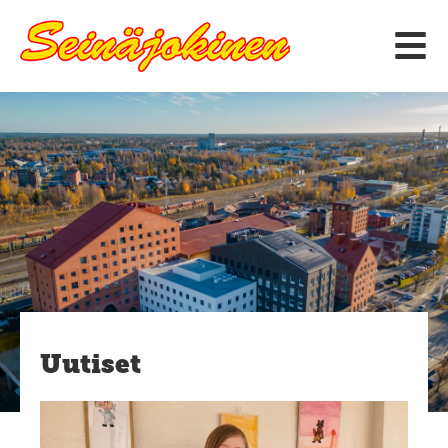
Siirry
sisältöön
Uutiset