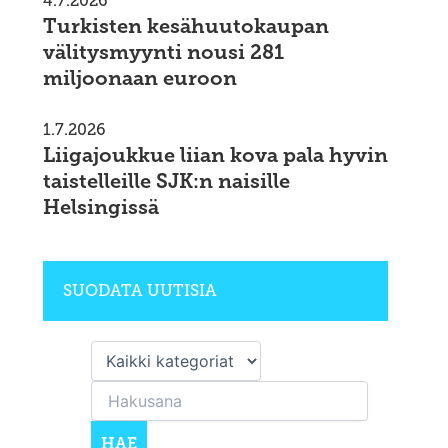
4.7.2026
Turkisten kesähuutokaupan
välitysmyynti nousi 281
miljoonaan euroon
1.7.2026
Liigajoukkue liian kova pala hyvin
taistelleille SJK:n naisille
Helsingissä
SUODATA UUTISIA