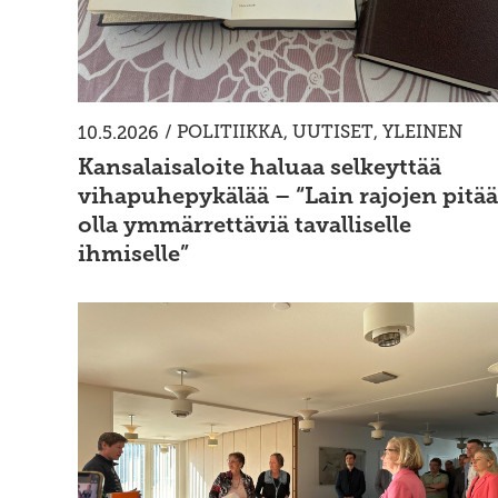
/
POLITIIKKA
,
UUTISET
,
YLEINEN
10.5.2026
Kansalaisaloite haluaa selkeyttää
vihapuhepykälää – “Lain rajojen pitää
olla ymmärrettäviä tavalliselle
ihmiselle”