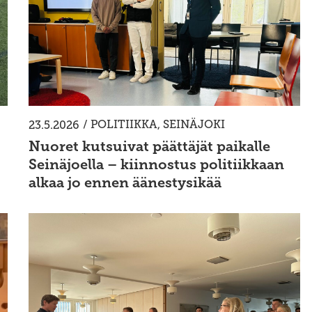
/
POLITIIKKA
,
SEINÄJOKI
23.5.2026
Nuoret kutsuivat päättäjät paikalle
Seinäjoella – kiinnostus politiikkaan
alkaa jo ennen äänestysikää