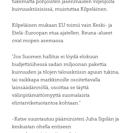
tukematta pohjoisten jäsenmaiden viljelijöitä
kuivuuskriisisissä, muistuttaa Kilpeläinen.
Kilpeläisen mukaan EU toimii vain Keski- ja
Etelä-Euroopan etua ajatellen. Reuna-alueet
ovat mopen asemassa.
”Jos Suomen hallitus ei löydä elokuun
budjettiriihessä sadan miljoonan pakettia
kuivuuden ja tilojen talouskriisin apuun tukina,
tai vaikkapa markkinoille osoitettavalla
lainsäädännöllä, osoittaa se täyttä
välinpitämättömyyttä suomalaista
elintarviketuotantoa kohtaan.”
-Katse suuntautuu pääministeri Juha Sipilän ja
keskustan ohella entiseen