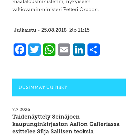
maatalousministeriin, nykyiseen
valtiovarainministeri Petteri Orpoon.
Julkaistu -
25.08.2018
klo
11:15
Facebook
Twitter
WhatsApp
Email
LinkedIn
Share
UUSIMMAT UUTISET
7.7.2026
Taidenäyttely Seinäjoen
kaupunginkirjaston Aallon Galleriassa
esittelee Silja Sallisen teoksia