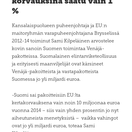
korvauksina saatu vain 1
%
Kansalaispuolueen puheenjohtaja ja EU:n
maitoryhmän varapuheenjohtajana Brysselissä
2012-14 toiminut Sami Kilpeläinen arvostelee
kovin sanoin Suomen toimintaa Venäjä-
pakotteissa. Suomalainen elintarviketeollisuus
ja erityisesti maanviljelijät ovat kärsineet
Venäjä-pakoitteista ja vastapakotteista
Suomessa jo yli miljardi euroa.
-Suomi sai pakoitteisiin EU:lta
kertakorvauksena vain noin 10 miljoonaa euroa
vuonna 2014 – siis vain yhden prosentin jo nyt
aiheutuneista menetyksistä – vaikka vahingot
ovat jo yli miljardi euroa, toteaa Sami